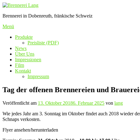
Zum
Inhalt
Brennerei in Dobenreuth, fränkische Schweiz
springen
Menü
Produkte
Preisliste (PDF)
News
Über Uns
Impressionen
Film
Kontakt
Impressum
Tag der offenen Brennereien und Brauere
Veröffentlicht am
13. Oktober 2018
6. Februar 2025
von
lang
Wie jedes Jahr am 3. Sonntag im Oktober findet auch 2018 wieder de
Schnaps verkosten.
Flyer ansehen/herunterladen